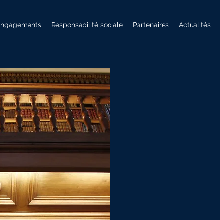
engagements
Responsabilité sociale
Partenaires
Actualités
Notre histoire
Pendant près de 20 ans, nous a
patrimoniaux de la clientèle for
britannique de premier rang. No
problématiques évoquées avec no
professions libérales, dirigeant
constat : la nécessité de person
patrimoniales proposées grâce
d'investissement élargie et surtou
signée qu'offre la banque tradit