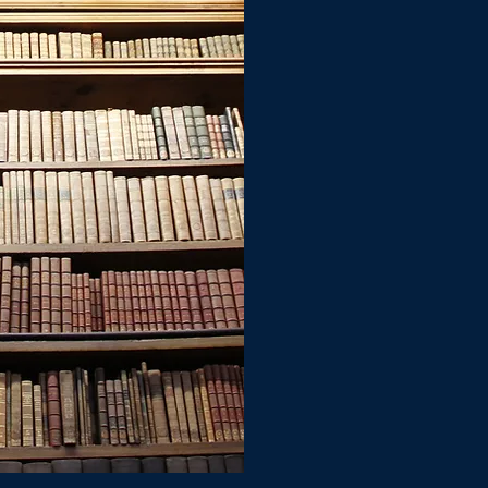
CONDORCET FINANCE & PATRIMO
avec les meilleures sociétés de 
internationales ainsi que les plu
Nous proposons à nos clients de
personnalisées et réellement ad
CONDORCET FINANCE ET PATRIM
Conseil en Stratégie Patrimoniale
relation. Pour vous accompagne
d'experts en gestion patrimonia
chevronnés, notaires, avocats, 
immobiliers. Enfin, nous pratiqu
notre tarification : nous facturon
d'accompagnement et en accord 
honoraires de conseil, soit ce so
rétrocèdent une partie de leurs f