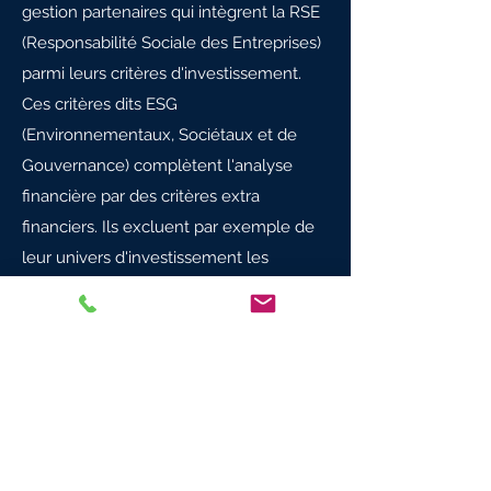
gestion partenaires qui intègrent la RSE
(Responsabilité Sociale des Entreprises)
parmi leurs critères d'investissement.
Ces critères dits ESG
(Environnementaux, Sociétaux et de
Gouvernance) complètent l'analyse
financière par des critères extra
financiers. Ils excluent par exemple de
leur univers d'investissement les
sociétés qui ont un impact négatif sur
l'environnement, qui ne respectent pas
les règlementations internationales
quant au travail des enfants ou qui ne se
remettent pas en question quant à
l'égalité des salaires hommes/femmes.